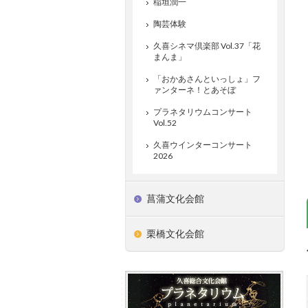
稲垣潤一
陶芸体験
久喜シネマ倶楽部 Vol.37「花
まんま」
「おかあさんといっしょ」フ
ァンターネ！とあそぼ
プラネタリウムコンサート
Vol.52
久喜ウインターコンサート
2026
菖蒲文化会館
栗橋文化会館