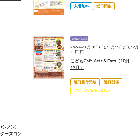
入場無料
近日開催
菖蒲文化会館
2026年10月18日(日), 11月15日(日), 12月
13日(日)
こどもCafe Arts & Eats（10月～
12月）
近日受付開始
近日開催
こどもCafé Arts&Eats
(シノン)
ンターズコン