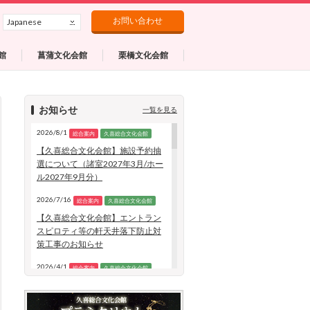
お問い合わせ
Japanese
館
菖蒲文化会館
栗橋文化会館
お知らせ
一覧を見る
2026/8/1
総合案内
久喜総合文化会館
【久喜総合文化会館】施設予約抽
選について（諸室2027年3月/ホー
ル2027年9月分）
2026/7/16
総合案内
久喜総合文化会館
【久喜総合文化会館】エントラン
スピロティ等の軒天井落下防止対
策工事のお知らせ
2026/4/1
総合案内
久喜総合文化会館
久喜総合文化会館（小ホール）予
約受け付け停止について