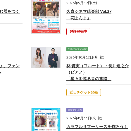
2026年9月19日(土)
む器をつく
久喜シネマ倶楽部 Vol.37
「花まんま」
好評発売中
久喜総合文化会館
2026年10月12日(月･祝)
ょ」ファン
林 愛実（フルート）・長井進之介
S
（ピアノ）
「星々を巡る音の旅路」
近日チケット発売
菖蒲文化会館
2026年8月11日(火･祝)
カラフルサマーリースを作ろう！