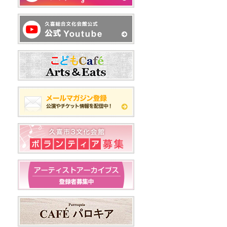
久喜総合文化会館 館内３Dビュ
ー掲載のご案内
2022/9/1
総合案内
久喜総合文化会館
菖蒲文化会館
栗橋文化会館
ホームページの多言語対応につい
て
2022/3/1
総合案内
栗橋文化会館
【栗橋文化会館】ホール利用時の
舞台操作技術料無料化のお知らせ
2018/10/17
総合案内
オンラインチケットサービス 新
システム導入のお知らせ
2016/4/1
菖蒲文化会館
栗橋文化会館
ごあいさつ
2017/4/21
総合案内
常時SSL化のお知らせ
2016/4/1
総合案内
ホームページをリニューアルいた