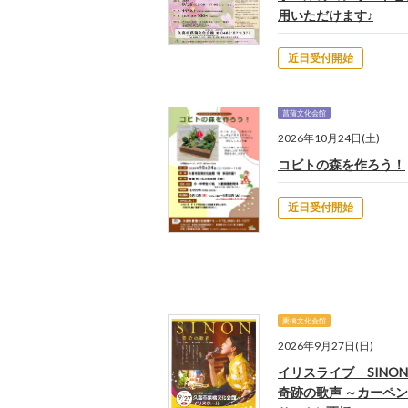
用いただけます♪
近日受付開始
菖蒲文化会館
2026年10月24日(土)
コビトの森を作ろう！
近日受付開始
栗橋文化会館
2026年9月27日(日)
イリスライブ SINON 
奇跡の歌声 ～カーペ