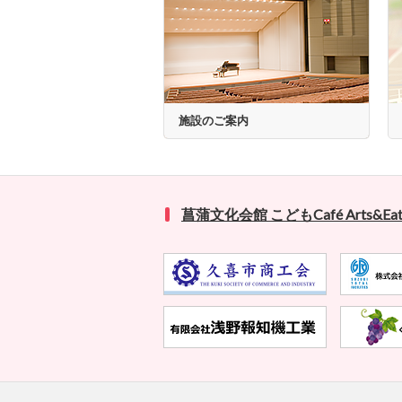
施設のご案内
菖蒲文化会館 こどもCafé Arts&Eat