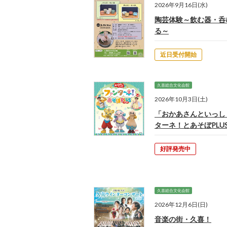
2026年9月16日(水)
陶芸体験～飲む器・呑
る～
近日受付開始
久喜総合文化会館
2026年10月3日(土)
「おかあさんといっし
ターネ！とあそぼPLU
好評発売中
久喜総合文化会館
2026年12月6日(日)
音楽の街・久喜！