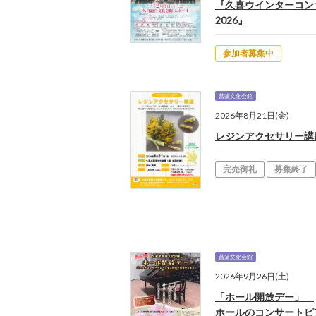
『久喜ウインターコン
2026』
参加者募集中
菖蒲文化会館
2026年8月21日(金)
レジンアクセサリー講
完売御礼
募集終了
菖蒲文化会館
2026年9月26日(土)
「ホール開放デー」
ホールのコンサートピ