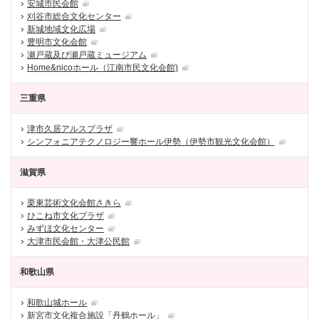
安城市民会館
刈谷市総合文化センター
新城地域文化広場
豊明市文化会館
瀬戸蔵及び瀬戸蔵ミュージアム
Home&nicoホール（江南市民文化会館)
三重県
津市久居アルスプラザ
シンフォニアテクノロジー響ホール伊勢（伊勢市観光文化会館）
滋賀県
栗東芸術文化会館さきら
ひこね市文化プラザ
みずほ文化センター
大津市民会館・大津公民館
和歌山県
和歌山城ホール
新宮市文化複合施設「丹鶴ホール」