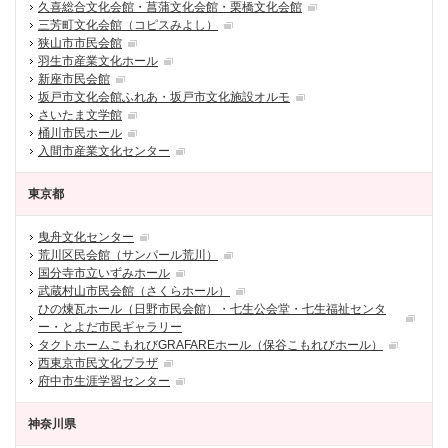
久喜総合文化会館・菖蒲文化会館・栗橋文化会館
三芳町文化会館（コピスみよし）
狭山市市民会館
羽生市産業文化ホール
新座市民会館
坂戸市文化会館ふれあ・坂戸市文化施設オルモ
さいたま文学館
桶川市民ホール
入間市産業文化センター
東京都
曳舟文化センター
荒川区民会館（サンパール荒川）
国分寺市立いずみホール
武蔵村山市民会館（さくらホール）
ひの煉瓦ホール（日野市民会館）・七生公会堂・七生福祉センタ
ー・とよだ市民ギャラリー
タクトホームこもれびGRAFAREホール（保谷こもれびホール）
西東京市民文化プラザ
府中市生涯学習センター
神奈川県