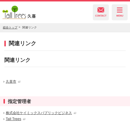
CONTACT
MENU
総合トップ
関連リンク
久喜総合文化会館
関連リンク
関連リンク
菖蒲文化会館
栗橋文化会館
久喜市
指定管理者
株式会社ケイミックスパブリックビジネス
Tall Trees