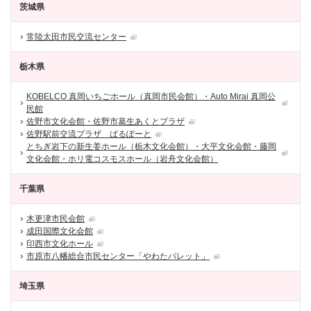
茨城県
常陸太田市民交流センター
栃木県
KOBELCO 真岡いちごホール（真岡市民会館）・Auto Mirai 真岡公
民館
佐野市文化会館・佐野市葛生あくとプラザ
佐野駅前交流プラザ ぱるぽーと
とちぎ岩下の新生姜ホール（栃木文化会館）・大平文化会館・藤岡
文化会館・ホリ電コスモスホール（岩舟文化会館）
千葉県
木更津市民会館
成田国際文化会館
印西市文化ホール
市原市八幡総合市民センター「やわたパレット」
埼玉県