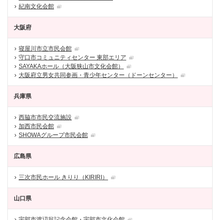
紀南文化会館
大阪府
寝屋川市立市民会館
守口市コミュニティセンター 東部エリア
SAYAKAホール（大阪狭山市文化会館）
大阪府立男女共同参画・青少年センター（ドーンセンター）
兵庫県
西脇市市民交流施設
加西市民会館
SHOWAグループ市民会館
広島県
三次市民ホール きりり（KIRIRI）
山口県
宇部市渡辺翁記念会館・宇部市文化会館