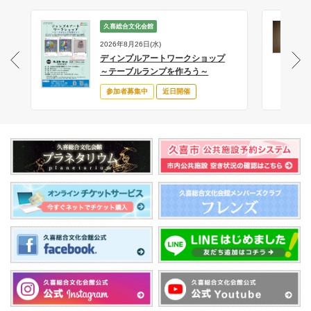
久喜総合文化会館
2026年8月26日(水)
ディンプルアートワークショップ
サ
～テーブルランプを作ろう～
参加者募集中
近日開催