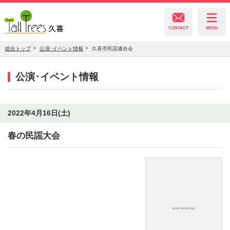
CONTACT
MENU
総合トップ
公演･イベント情報
久喜市民謡連合会
久喜総合文化会館
公演･イベント情報
菖蒲文化会館
2022年4月16日(土)
春の民謡大会
栗橋文化会館