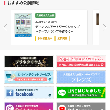
おすすめ公演情報
久喜総合文化会館
2026年8月26日(水)
ディンプルアートワークショップ
サ
～テーブルランプを作ろう～
参加者募集中
近日開催