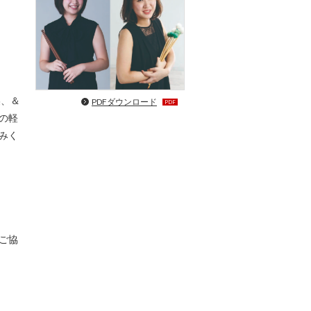
美、＆
PDFダウンロード
PDF
の軽
みく
ご協