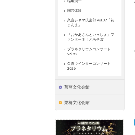
稲垣潤一
陶芸体験
久喜シネマ倶楽部 Vol.37「花
まんま」
「おかあさんといっしょ」フ
ァンターネ！とあそぼ
プラネタリウムコンサート
Vol.52
久喜ウインターコンサート
2026
菖蒲文化会館
栗橋文化会館