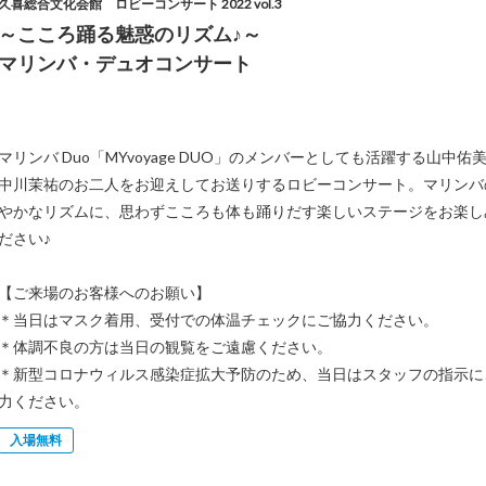
久喜総合文化会館 ロビーコンサート 2022 vol.3
～こころ踊る魅惑のリズム♪～
マリンバ・デュオコンサート
マリンバ Duo「MYvoyage DUO」のメンバーとしても活躍する山中佑
中川茉祐のお二人をお迎えしてお送りするロビーコンサート。マリンバ
やかなリズムに、思わずこころも体も踊りだす楽しいステージをお楽し
ださい♪
【ご来場のお客様へのお願い】
＊当日はマスク着用、受付での体温チェックにご協力ください。
＊体調不良の方は当日の観覧をご遠慮ください。
＊新型コロナウィルス感染症拡大予防のため、当日はスタッフの指示に
力ください。
入場無料