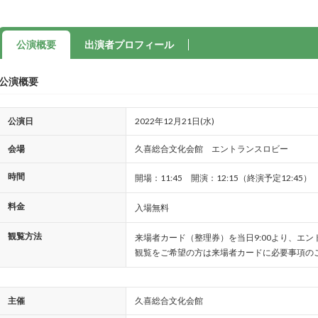
公演概要
出演者プロフィール
公演概要
公演日
2022年12月21日(水)
会場
久喜総合文化会館 エントランスロビー
時間
開場：11:45 開演：12:15（終演予定12:45）
料金
入場無料
観覧方法
来場者カード（整理券）を当日9:00より、エ
観覧をご希望の方は来場者カードに必要事項の
主催
久喜総合文化会館