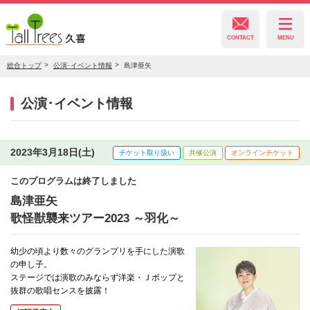
CONTACT
MENU
総合トップ
公演･イベント情報
島津亜矢
久喜総合文化会館
公演･イベント情報
菖蒲文化会館
2023年3月18日(土)
チケット取り扱い
共催公演
オンラインチケット
このプログラムは終了しました
栗橋文化会館
島津亜矢
歌怪獣襲来ツアー2023 ～羽化～
幼少の頃より数々のグランプリを手にした演歌
の申し子。
ステージでは演歌のみならず洋楽・Ｊポップと
抜群の歌唱センスを披露！