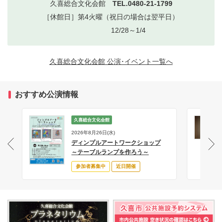
久喜総合文化会館
TEL.0480-21-1799
［休館日］第4火曜（祝日の場合は翌平日）
12/28～1/4
久喜総合文化会館 公演･イベント一覧へ
おすすめ公演情報
久喜総合文化会館
2026年8月26日(水)
ディンプルアートワークショップ
サ
～テーブルランプを作ろう～
参加者募集中
近日開催