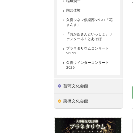
稲垣潤一
陶芸体験
久喜シネマ倶楽部 Vol.37「花
まんま」
「おかあさんといっしょ」フ
ァンターネ！とあそぼ
プラネタリウムコンサート
Vol.52
久喜ウインターコンサート
2026
菖蒲文化会館
栗橋文化会館