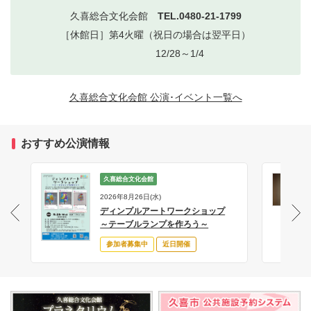
久喜総合文化会館
TEL.0480-21-1799
［休館日］第4火曜（祝日の場合は翌平日）
12/28～1/4
久喜総合文化会館 公演･イベント一覧へ
おすすめ公演情報
久喜総合文化会館
2026年8月26日(水)
ディンプルアートワークショップ
サ
～テーブルランプを作ろう～
参加者募集中
近日開催