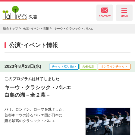
CONTACT
MENU
総合トップ
公演･イベント情報
キーウ・クラシック・バレエ
久喜総合文化会館
公演･イベント情報
菖蒲文化会館
2023年8月23日(水)
チケット取り扱い
共催公演
オンラインチケット
このプログラムは終了しました
栗橋文化会館
キーウ・クラシック・バレエ
白鳥の湖－全２幕－
パリ、ロンドン、ローマを魅了した、
首都キーウの誇るバレエ団が日本に
贈る最高のクラシック・バレエ！