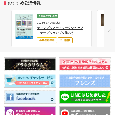
おすすめ公演情報
久喜総合文化会館
2026年8月26日(水)
ディンプルアートワークショップ
サ
～テーブルランプを作ろう～
参加者募集中
近日開催