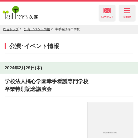
CONTACT
MENU
総合トップ
公演･イベント情報
幸手看護専門学校
久喜総合文化会館
公演･イベント情報
菖蒲文化会館
2024年2月29日(木)
学校法人橘心学園幸手看護専門学校
栗橋文化会館
卒業特別記念講演会