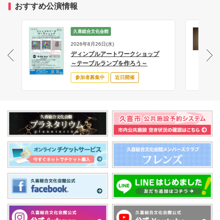
おすすめ公演情報
久喜総合文化会館
2026年8月26日(水)
ディンプルアートワークショップ
サ
～テーブルランプを作ろう～
参加者募集中
近日開催