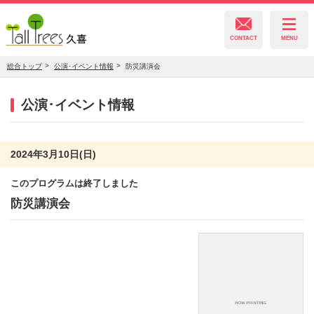
CONTACT
MENU
総合トップ
公演･イベント情報
防災講演会
久喜総合文化会館
公演･イベント情報
菖蒲文化会館
2024年3月10日(日)
このプログラムは終了しました
栗橋文化会館
防災講演会