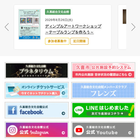
久喜総合文化会館
2026年8月26日(水)
ディンプルアートワークショップ
サ
～テーブルランプを作ろう～
参加者募集中
近日開催