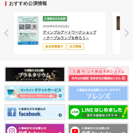
おすすめ公演情報
久喜総合文化会館
2026年8月26日(水)
ディンプルアートワークショップ
サ
～テーブルランプを作ろう～
参加者募集中
近日開催