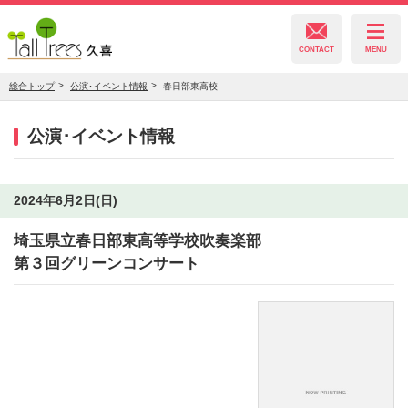
CONTACT
MENU
総合トップ
公演･イベント情報
春日部東高校
久喜総合文化会館
公演･イベント情報
菖蒲文化会館
2024年6月2日(日)
埼玉県立春日部東高等学校吹奏楽部
栗橋文化会館
第３回グリーンコンサート