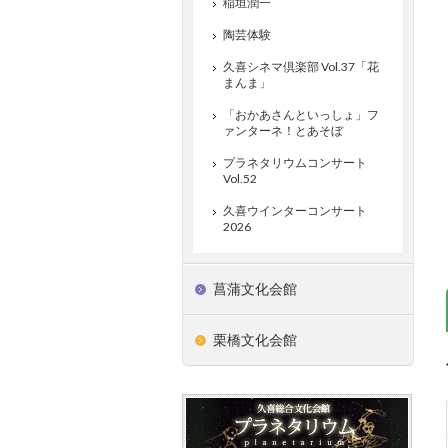
稲垣潤一
陶芸体験
久喜シネマ倶楽部 Vol.37「花
まんま」
「おかあさんといっしょ」フ
ァンターネ！とあそぼ
プラネタリウムコンサート
Vol.52
久喜ウインターコンサート
2026
菖蒲文化会館
栗橋文化会館