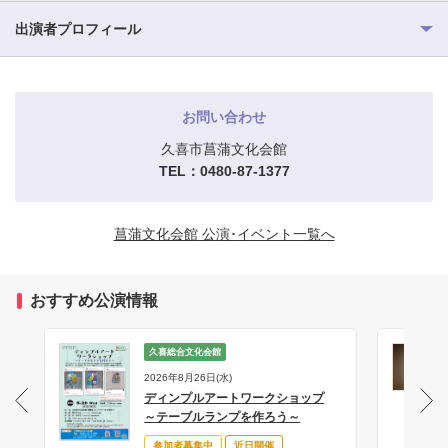
出演者プロフィール
お問い合わせ
久喜市菖蒲文化会館
TEL：0480-87-1377
菖蒲文化会館 公演･イベント一覧へ
おすすめ公演情報
久喜総合文化会館
2026年8月26日(水)
ディンプルアートワークショップ
サ
～テーブルランプを作ろう～
参加者募集中
近日開催