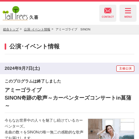
CONTACT
MENU
総合トップ
公演･イベント情報
アミーゴライブ SINON
久喜総合文化会館
公演･イベント情報
菖蒲文化会館
2024年9月7日(土)
主催公演
このプログラムは終了しました
栗橋文化会館
アミーゴライブ
SINON奇跡の歌声～カーペンターズコンサートin菖蒲
～
今もなお世界中の人々を魅了し続けているカー
ペンターズ。
名曲の数々をSINONの唯一無二の感動的な歌声
でお届けします。