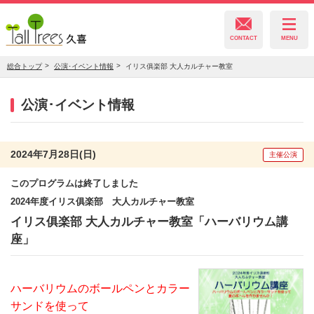
CONTACT
MENU
総合トップ
公演･イベント情報
イリス俱楽部 大人カルチャー教室
久喜総合文化会館
公演･イベント情報
菖蒲文化会館
2024年7月28日(日)
主催公演
このプログラムは終了しました
栗橋文化会館
2024年度イリス俱楽部 大人カルチャー教室
イリス俱楽部 大人カルチャー教室「ハーバリウム講
座」
ハーバリウムのボールペンとカラー
サンドを使って