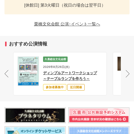
[休館日] 第3火曜日（祝日の場合は翌平日）
栗橋文化会館 公演･イベント一覧へ
おすすめ公演情報
久喜総合文化会館
2026年8月26日(水)
ディンプルアートワークショップ
サ
～テーブルランプを作ろう～
参加者募集中
近日開催