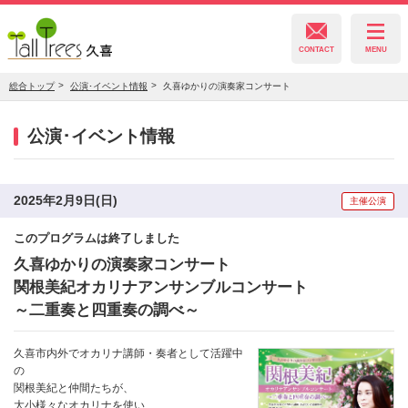
CONTACT
MENU
総合トップ
公演･イベント情報
久喜ゆかりの演奏家コンサート
久喜総合文化会館
公演･イベント情報
菖蒲文化会館
2025年2月9日(日)
主催公演
このプログラムは終了しました
栗橋文化会館
久喜ゆかりの演奏家コンサート
関根美紀オカリナアンサンブルコンサート
～二重奏と四重奏の調べ～
久喜市内外でオカリナ講師・奏者として活躍中
の
関根美紀と仲間たちが、
大小様々なオカリナを使い、