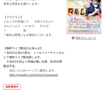
多彩な音楽をお届けします♪
【プログラム】
ペルシアの市場にて A.W.ケテルビー
カルメンより ハバネラ G.ビゼ
ー 他
＊曲目は変更になる場合がございます。
PDFダウンロード
【無料ライブ配信のお知らせ】
＊当日の公演の1部を、トールツリーチャンネル
にて無料ライブ配信致します。
※当日14:00より準備が整い次第、約30分間
配信予定。
当日こちらのページでご案内します。
https://youtube.com/live/xz1Zsuanaww
好評発売中