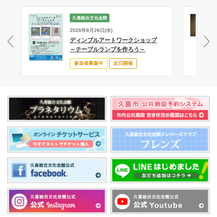
久喜総合文化会館
2026年8月26日(水)
ディンプルアートワークショップ
サ
～テーブルランプを作ろう～
参加者募集中
近日開催