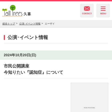
CONTACT
MENU
総合トップ
公演･イベント情報
エーザイ
久喜総合文化会館
公演･イベント情報
菖蒲文化会館
2024年10月20日(日)
市民公開講座
栗橋文化会館
今知りたい『認知症』について