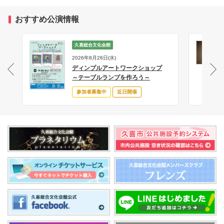
おすすめ公演情報
久喜総合文化会館
2026年8月26日(水)
ディンプルアートワークショップ
サ
～テーブルランプを作ろう～
参加者募集中
近日開催