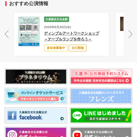
おすすめ公演情報
久喜総合文化会館
2026年8月26日(水)
ディンプルアートワークショップ
サ
～テーブルランプを作ろう～
参加者募集中
近日開催