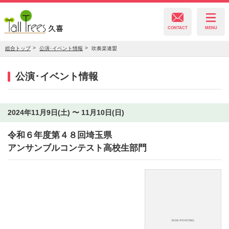
CONTACT
MENU
総合トップ
公演･イベント情報
吹奏楽連盟
久喜総合文化会館
公演･イベント情報
菖蒲文化会館
2024年11月9日(土) 〜 11月10日(日)
令和６年度第４８回埼玉県
栗橋文化会館
アンサンブルコンテスト高校生部門