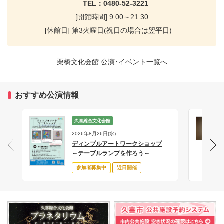
TEL：0480-52-3221
[開館時間] 9:00～21:30
[休館日] 第3火曜日(祝日の場合は翌平日)
栗橋文化会館 公演･イベント一覧へ
おすすめ公演情報
久喜総合文化会館
2026年8月26日(水)
ディンプルアートワークショップ
サ
～テーブルランプを作ろう～
参加者募集中
近日開催