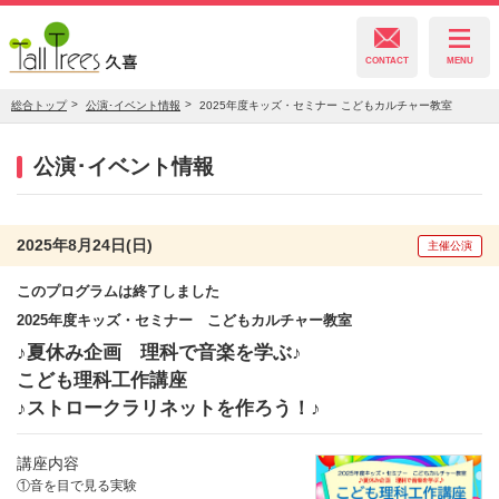
CONTACT
MENU
総合トップ
公演･イベント情報
2025年度キッズ・セミナー こどもカルチャー教室
久喜総合文化会館
公演･イベント情報
菖蒲文化会館
2025年8月24日(日)
主催公演
このプログラムは終了しました
栗橋文化会館
2025年度キッズ・セミナー こどもカルチャー教室
♪夏休み企画 理科で音楽を学ぶ♪
こども理科工作講座
♪ストロークラリネットを作ろう！♪
講座内容
①音を目で見る実験