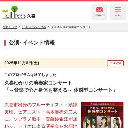
CONTACT
MENU
総合トップ
公演･イベント情報
久喜ゆかりの演奏家コンサート
久喜総合文化会館
公演･イベント情報
菖蒲文化会館
2025年11月8日(土)
主催公演
このプログラムは終了しました
栗橋文化会館
久喜ゆかりの演奏家コンサート
「～音楽で心と身体を整える～ 体感型コンサート」
久喜市出身のフルーティスト・須鎌
友理、ピアニスト・高木麻衣の二人
に、ソプラノ歌手・安藤紗希江が加
わり、トリオによる演奏会をお届け