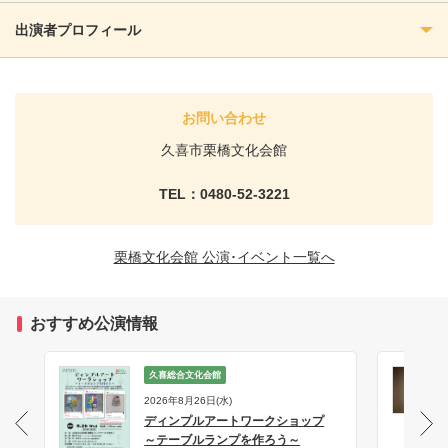
出演者プロフィール
お問い合わせ
久喜市栗橋文化会館
TEL：0480-52-3221
栗橋文化会館 公演･イベント一覧へ
おすすめ公演情報
久喜総合文化会館
2026年8月26日(水)
ディンプルアートワークショップ
サ
～テーブルランプを作ろう～