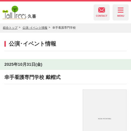
CONTACT
MENU
総合トップ
公演･イベント情報
幸手看護専門学校
久喜総合文化会館
公演･イベント情報
菖蒲文化会館
2025年10月31日(金)
幸手看護専門学校 戴帽式
栗橋文化会館