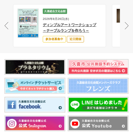
久喜総合文化会館
2026年8月26日(水)
ディンプルアートワークショップ
サ
～テーブルランプを作ろう～
参加者募集中
近日開催