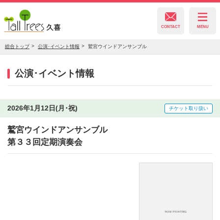
CONTACT
MENU
総合トップ
公演･イベント情報
鷲宮ウインドアンサンブル
久喜総合文化会館
公演･イベント情報
菖蒲文化会館
2026年1月12日(月･祝)
チケット取り扱い
鷲宮ウインドアンサンブル
栗橋文化会館
第３３回定期演奏会