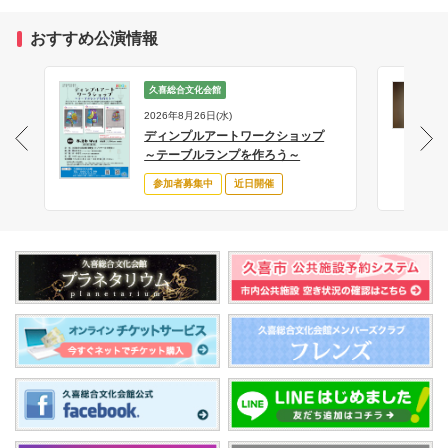
おすすめ公演情報
久喜総合文化会館
2026年8月26日(水)
ディンプルアートワークショップ
サ
～テーブルランプを作ろう～
参加者募集中
近日開催