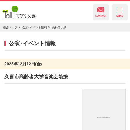
CONTACT
MENU
総合トップ
公演･イベント情報
高齢者大学
久喜総合文化会館
公演･イベント情報
菖蒲文化会館
2025年12月12日(金)
久喜市高齢者大学音楽芸能祭
栗橋文化会館