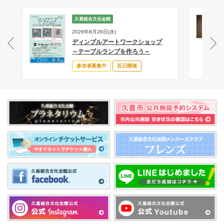
久喜総合文化会館
2026年8月26日(水)
ディンプルアートワークショップ
サ
～テーブルランプを作ろう～
参加者募集中
近日開催