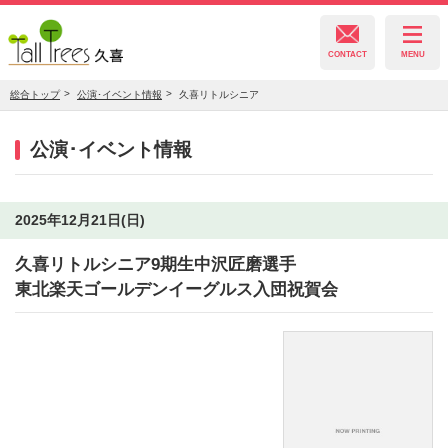
CONTACT
MENU
総合トップ
公演･イベント情報
久喜リトルシニア
久喜総合文化会館
公演･イベント情報
菖蒲文化会館
2025年12月21日(日)
久喜リトルシニア9期生中沢匠磨選手
栗橋文化会館
東北楽天ゴールデンイーグルス入団祝賀会