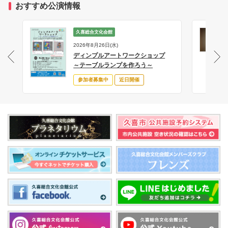
おすすめ公演情報
久喜総合文化会館
2026年8月26日(水)
ディンプルアートワークショップ
サ
～テーブルランプを作ろう～
参加者募集中
近日開催