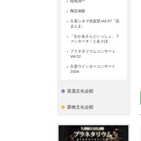
稲垣潤一
陶芸体験
久喜シネマ倶楽部 Vol.37「花
まんま」
「おかあさんといっしょ」フ
ァンターネ！とあそぼ
プラネタリウムコンサート
Vol.52
久喜ウインターコンサート
2026
菖蒲文化会館
栗橋文化会館