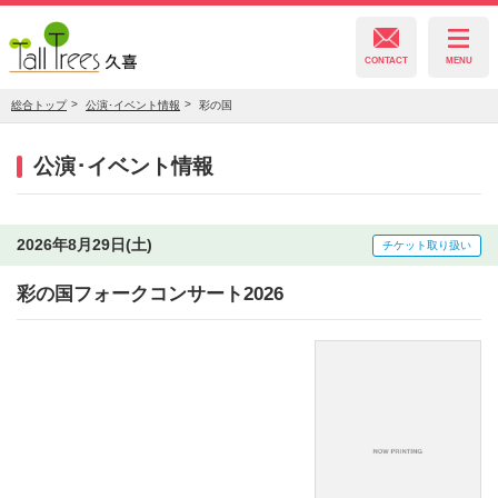
CONTACT
MENU
総合トップ
公演･イベント情報
彩の国
久喜総合文化会館
公演･イベント情報
菖蒲文化会館
2026年8月29日(土)
チケット取り扱い
彩の国フォークコンサート2026
栗橋文化会館