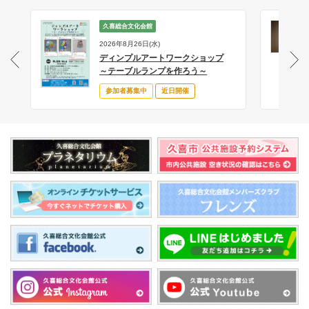
久喜総合文化会館
2026年8月26日(水)
ディンプルアートワークショップ
サ
～テーブルランプを作ろう～
参加者募集中
近日開催