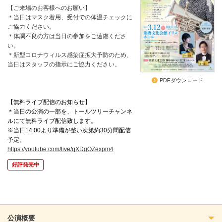
【ご来場のお客様へのお願い】
＊当日はマスク着用、受付での体温チェックに
ご協力ください。
＊体調不良の方は当日の参加をご遠慮くださ
い。
＊新型コロナウィルス感染症拡大予防のため、
当日はスタッフの指示にご協力ください。
PDFダウンロード
【無料ライブ配信のお知らせ】
＊当日の公演の一部を、トールツリーチャンネ
ルにて無料ライブ配信致します。
※当日14:00より準備が整い次第約30分間配信
予定。
https://youtube.com/live/qXDgOZexpm4
好評発売中
公演概要