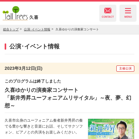
CONTACT
MENU
総合トップ
公演･イベント情報
久喜ゆかりの演奏家コンサート
久喜総合文化会館
公演･イベント情報
菖蒲文化会館
2023年3月12日(日)
主催公演
このプログラムは終了しました
栗橋文化会館
久喜ゆかりの演奏家コンサート
「新井秀昇ユーフォニアムリサイタル」～夜、夢、幻
想～
久喜市出身のユーフォニアム奏者新井秀昇の奏
でる豊かな響きと音楽にお話、そしてサクソフ
ォン、ピアノとの共演をお楽しみください。