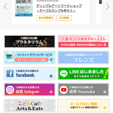
2026年8月26日(水)
ディンプルアートワークショップ
サ
～テーブルランプを作ろう～
参加者募集中
近日開催