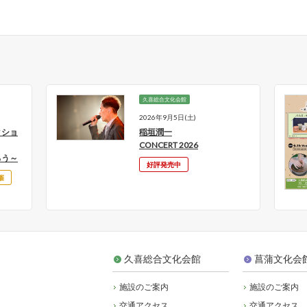
久喜総合文化会館
2026年9月5日(土)
クショ
稲垣潤一
CONCERT 2026
ろう～
好評発売中
催
久喜総合文化会館
菖蒲文化会
施設のご案内
施設のご案内
交通アクセス
交通アクセス