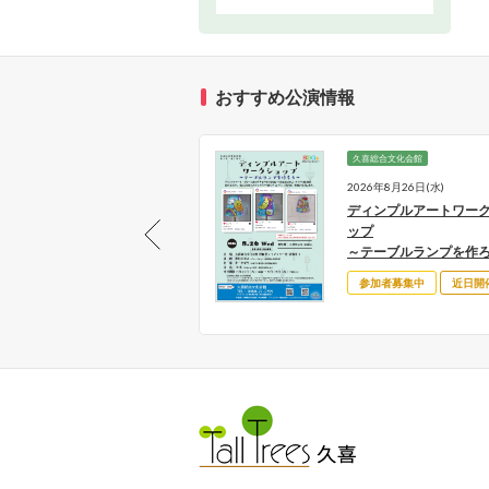
おすすめ公演情報
橋文化会館
久喜総合文化会館
26年9月27日(日)
2026年8月26日(水)
リスライブ SINON (シノ
ディンプルアートワー
)
ップ
跡の歌声 ～カーペンターズ
～テーブルランプを作
ンサートin栗橋～
参加者募集中
近日開
好評発売中