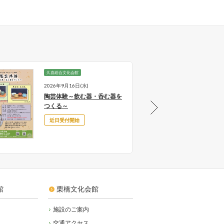
久喜総合文化会館
久喜
2026年9月16日(水)
202
陶芸体験～飲む器・呑む器を
久喜シ
つくる～
「花
近日受付開始
好
館
栗橋文化会館
施設のご案内
交通アクセス