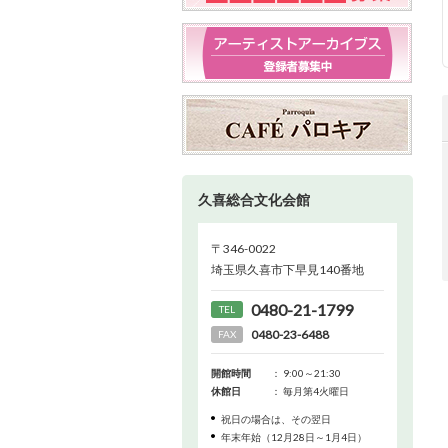
久喜総合文化会館
〒346-0022
埼玉県久喜市下早見140番地
0480-21-1799
TEL
0480-23-6488
FAX
開館時間
： 9:00～21:30
休館日
： 毎月第4火曜日
祝日の場合は、その翌日
年末年始（12月28日～1月4日）