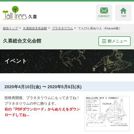
CONTACT
TOP
総合トップ
久喜総合文化会館
プラネタリウム
てんびん座ぬりえ（Kitazaki版）
久喜総合文化会館
館メニュー
久喜総合文化会館
イベント
菖蒲文化会館
栗橋文化会館
2020年4月10日(金) 〜 2020年5月6日(水)
投映再開後、プラネタリウムにもってきてね！
プラネタリウムの中に飾ります。
右の「PDFダウンロード」からぬりえをダウン
ロードしてね→