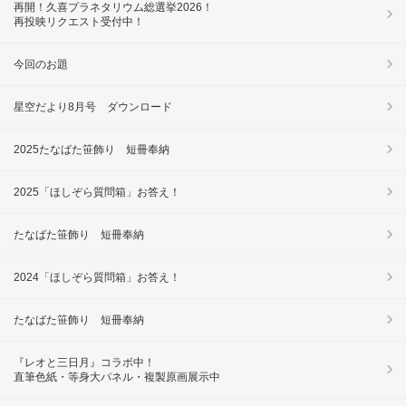
再開！久喜プラネタリウム総選挙2026！
再投映リクエスト受付中！
今回のお題
星空だより8月号 ダウンロード
2025たなばた笹飾り 短冊奉納
2025「ほしぞら質問箱」お答え！
たなばた笹飾り 短冊奉納
2024「ほしぞら質問箱」お答え！
たなばた笹飾り 短冊奉納
『レオと三日月』コラボ中！
直筆色紙・等身大パネル・複製原画展示中