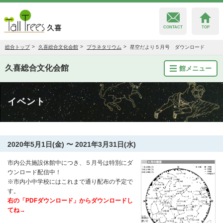
CONTACT
TOP
総合トップ
久喜総合文化会館
プラネタリウム
星空だより５月号 ダウンロード
久喜総合文化会館
館メニュー
久喜総合文化会館
イベント
菖蒲文化会館
栗橋文化会館
2020年5月1日(金) 〜 2021年3月31日(水)
市内公共施設休館中につき、５月号は特別にダ
ウンロード配信中！
※市内小中学校にはこれまで通り配布の予定で
す。
右の「PDFダウンロード」からダウンロードし
てね→