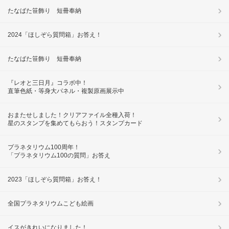
たなばた笹飾り 短冊奉納
2024「ほしぞら質問箱」お答え！
たなばた笹飾り 短冊奉納
『レオと三日月』コラボ中！
直筆色紙・等身大パネル・複製原画展示中
おまたせしました！クリアファイル全種入荷！
星のスタンプを集めてもらおう！スタンプカード
プラネタリウム100周年！
「プラネタリウム100の質問」お答え
2023「ほしぞら質問箱」お答え！
全国プラネタリウムこども絵画
イスがきれいになりました！