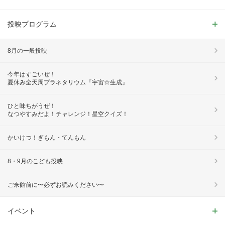
投映プログラム
8月の一般投映
今年はすごいぜ！
夏休み全天周プラネタリウム『宇宙☆生成』
ひと味ちがうぜ！
なつやすみだよ！チャレンジ！星空クイズ！
かいけつ！ぎもん・てんもん
8・9月のこども投映
ご来館前に〜必ずお読みください〜
イベント