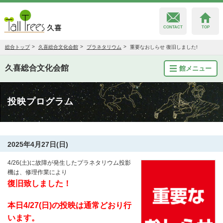
CONTACT
TOP
総合トップ
久喜総合文化会館
プラネタリウム
重要なおしらせ 復旧しました!
久喜総合文化会館
館メニュー
久喜総合文化会館
投映プログラム
菖蒲文化会館
栗橋文化会館
2025年4月27日(日)
4/26(土)に故障が発生したプラネタリウム投影
機は、修理作業により
復旧致しました！
本日4/27(日)の投映は通常どおり行
います。