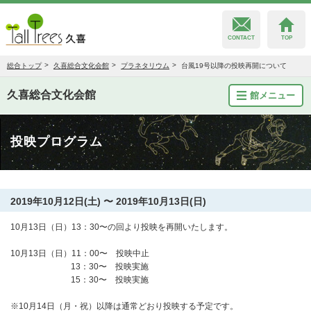
CONTACT
TOP
総合トップ
久喜総合文化会館
プラネタリウム
台風19号以降の投映再開について
久喜総合文化会館
館メニュー
久喜総合文化会館
投映プログラム
菖蒲文化会館
栗橋文化会館
2019年10月12日(土) 〜 2019年10月13日(日)
10月13日（日）13：30〜の回より投映を再開いたします。
10月13日（日）11：00〜 投映中止
13：30〜 投映実施
15：30〜 投映実施
※10月14日（月・祝）以降は通常どおり投映する予定です。